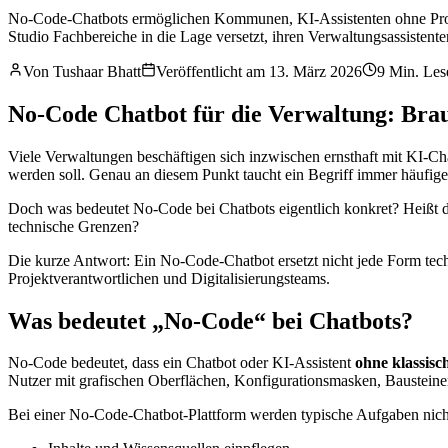
No-Code-Chatbots ermöglichen Kommunen, KI-Assistenten ohne Progr
Studio Fachbereiche in die Lage versetzt, ihren Verwaltungsassistenten
Von
Tushaar Bhatt
Veröffentlicht am
13. März 2026
9
Min. Les
No-Code Chatbot für die Verwaltung: Bra
Viele Verwaltungen beschäftigen sich inzwischen ernsthaft mit KI-Cha
werden soll. Genau an diesem Punkt taucht ein Begriff immer häufige
Doch was bedeutet No-Code bei Chatbots eigentlich konkret? Heißt 
technische Grenzen?
Die kurze Antwort: Ein No-Code-Chatbot ersetzt nicht jede Form techn
Projektverantwortlichen und Digitalisierungsteams.
Was bedeutet „No-Code“ bei Chatbots?
No-Code bedeutet, dass ein Chatbot oder KI-Assistent
ohne klassis
Nutzer mit grafischen Oberflächen, Konfigurationsmasken, Bausteinen
Bei einer No-Code-Chatbot-Plattform werden typische Aufgaben nich