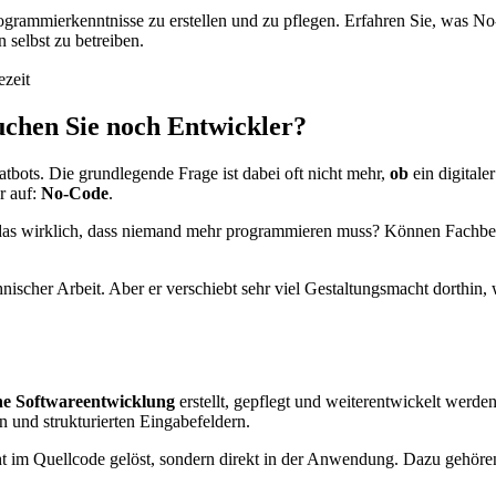
ammierkenntnisse zu erstellen und zu pflegen. Erfahren Sie, was No
 selbst zu betreiben.
ezeit
uchen Sie noch Entwickler?
tbots. Die grundlegende Frage ist dabei oft nicht mehr,
ob
ein digitaler
r auf:
No-Code
.
das wirklich, dass niemand mehr programmieren muss? Können Fachbere
ischer Arbeit. Aber er verschiebt sehr viel Gestaltungsmacht dorthin, 
che Softwareentwicklung
erstellt, gepflegt und weiterentwickelt werde
 und strukturierten Eingabefeldern.
t im Quellcode gelöst, sondern direkt in der Anwendung. Dazu gehöre