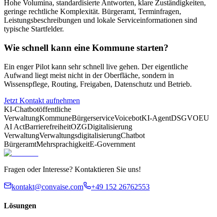
Hohe Volumina, standardisierte Antworten, klare Zuständigkeiten,
geringe rechtliche Komplexität. Bürgeramt, Terminfragen,
Leistungsbeschreibungen und lokale Serviceinformationen sind
typische Startfelder.
Wie schnell kann eine Kommune starten?
Ein enger Pilot kann sehr schnell live gehen. Der eigentliche
Aufwand liegt meist nicht in der Oberfläche, sondern in
Wissenspflege, Routing, Freigaben, Datenschutz und Betrieb.
Jetzt Kontakt aufnehmen
KI-Chatbot
öffentliche
Verwaltung
Kommune
Bürgerservice
Voicebot
KI-Agent
DSGVO
EU
AI Act
Barrierefreiheit
OZG
Digitalisierung
Verwaltung
Verwaltungsdigitalisierung
Chatbot
Bürgeramt
Mehrsprachigkeit
E-Government
Fragen oder Interesse? Kontaktieren Sie uns!
kontakt@convaise.com
+49 152 26762553
Lösungen