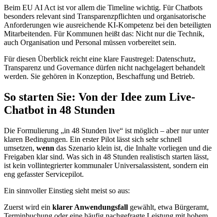
Beim EU AI Act ist vor allem die Timeline wichtig. Für Chatbots
besonders relevant sind Transparenzpflichten und organisatorische
Anforderungen wie ausreichende KI-Kompetenz bei den beteiligten
Mitarbeitenden. Für Kommunen heißt das: Nicht nur die Technik,
auch Organisation und Personal müssen vorbereitet sein.
Für diesen Überblick reicht eine klare Faustregel: Datenschutz,
Transparenz und Governance dürfen nicht nachgelagert behandelt
werden. Sie gehören in Konzeption, Beschaffung und Betrieb.
So starten Sie: Von der Idee zum Live-
Chatbot in 48 Stunden
Die Formulierung „in 48 Stunden live“ ist möglich – aber nur unter
klaren Bedingungen. Ein erster Pilot lässt sich sehr schnell
umsetzen,
wenn
das Szenario klein ist, die Inhalte vorliegen und die
Freigaben klar sind. Was sich in 48 Stunden realistisch starten lässt,
ist kein vollintegrierter kommunaler Universalassistent, sondern ein
eng gefasster Servicepilot.
Ein sinnvoller Einstieg sieht meist so aus:
Zuerst wird ein
klarer Anwendungsfall
gewählt, etwa Bürgeramt,
Terminbuchung oder eine häufig nachgefragte Leistung mit hohem